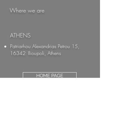
Where we are
ATHENS
Patriarhou Alexandrias Petrou 15,
16342
Ilioupoli, Athens​
HOME PAGE